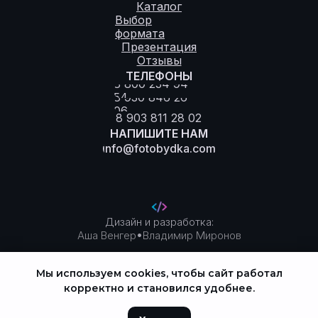
Каталог
Выбор
формата
Презентация
Отзывы
ТЕЛЕФОНЫ
8 800 234 94
54
8 930 846 26
06
8 903 811 28 02
НАПИШИТЕ НАМ
info@fotobydka.com
Дизайн и разработка:
•
Аша Венгер
Владимир Миронов
Мы используем cookies, чтобы сайт работал
Политика конфиденциальности
корректно и становился удобнее.