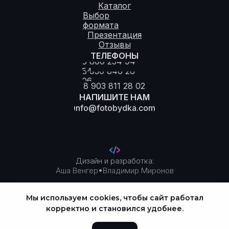
Каталог
Выбор
формата
Презентация
Отзывы
ТЕЛЕФОНЫ
8 800 234 94
54
8 930 846 26
06
8 903 811 28 02
НАПИШИТЕ НАМ
info@fotobydka.com
Дизайн и разработка:
•
Аша Венгер
Владимир Миронов
Мы используем cookies, чтобы сайт работал
Политика конфиденциальности
корректно и становился удобнее.