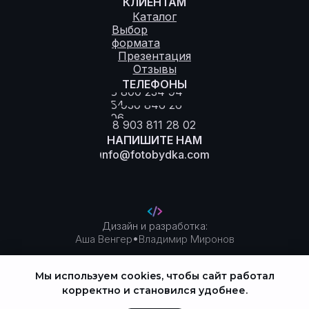
КЛИЕНТАМ
Каталог
Выбор
формата
Презентация
Отзывы
ТЕЛЕФОНЫ
8 800 234 94
54
8 930 846 26
06
8 903 811 28 02
НАПИШИТЕ НАМ
info@fotobydka.com
Дизайн и разработка:
•
Аша Венгер
Владимир Миронов
Мы используем cookies, чтобы сайт работал
Политика конфиденциальности
корректно и становился удобнее.